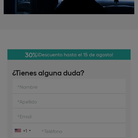
30%
¡Descuento hasta el 15 de agosto!
¿Tienes alguna duda?
*Nombre
*Apellido
*Email
+1
*Teléfono